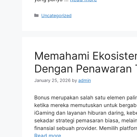
Categories
Uncategorized
Memahami Ekosistem
Dengan Penawaran T
January 25, 2026
by
admin
Bonus merupakan salah satu elemen paling
ketika mereka memutuskan untuk bergabu
iGaming dan layanan hiburan daring, keb
sekadar strategi pemasaran biasa, melaink
finansial sebuah provider. Memilih platf
Read more