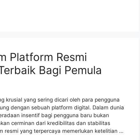
 Platform Resmi
erbaik Bagi Pemula
 krusial yang sering dicari oleh para pengguna
ng dengan sebuah platform digital. Dalam dunia
eradaan insentif bagi pengguna baru bukan
an cerminan dari kredibilitas dan stabilitas
orm resmi yang terpercaya memerlukan ketelitian …