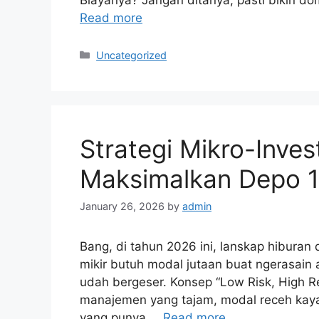
Read more
Categories
Uncategorized
Strategi Mikro-Inves
Maksimalkan Depo 10
January 26, 2026
by
admin
Bang, di tahun 2026 ini, lanskap hiburan 
mikir butuh modal jutaan buat ngerasain
udah bergeser. Konsep “Low Risk, High R
manajemen yang tajam, modal receh kayak
yang punya …
Read more