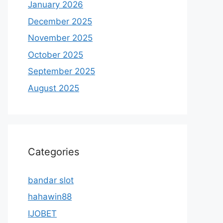
January 2026
December 2025
November 2025
October 2025
September 2025
August 2025
Categories
bandar slot
hahawin88
IJOBET