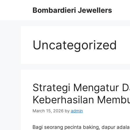
Skip
Bombardieri Jewellers
to
content
Uncategorized
Strategi Mengatur D
Keberhasilan Membua
March 15, 2026
by
admin
Bagi seorang pecinta baking, dapur adala