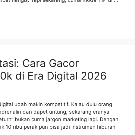
tasi: Cara Gacor
k di Era Digital 2026
digital udah makin kompetitif. Kalau dulu orang
 adrenalin dan dapet untung, sekarang eranya
eturn” bukan cuma jargon marketing lagi. Dengan
 10 ribu perak pun bisa jadi instrumen hiburan