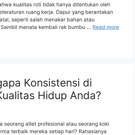
hwa kualitas roti tidak hanya ditentukan oleh
eteraturan ruang kerja. Dapur yang berantakan
atal, seperti salah menakar bahan atau
. Sambil menata kembali rak bumbu …
Read more
apa Konsistensi di
ualitas Hidup Anda?
seorang atlet profesional atau seorang koki
orma terbaik mereka setiap hari? Rahasianya