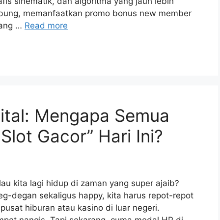
rafis sinematik, dan algoritma yang jauh lebih
gabung, memanfaatkan promo bonus new member
yang …
Read more
gital: Mengapa Semua
Slot Gacor” Hari Ini?
lau kita lagi hidup di zaman yang super ajaib?
deg-degan sekaligus happy, kita harus repot-repot
pusat hiburan atau kasino di luar negeri.
ompet nangis. Tapi sekarang, cuma modal HP di …