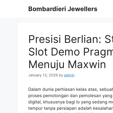
Skip
Bombardieri Jewellers
to
content
Presisi Berlian: 
Slot Demo Pragm
Menuju Maxwin
January 13, 2026
by
admin
Dalam dunia perhiasan kelas atas, sebuah 
proses pemotongan dan pemolesan yang pr
digital, khususnya bagi lo yang sedang 
tempur tanpa persiapan adalah kesalaha