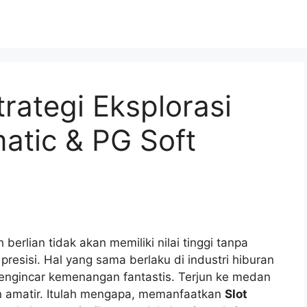
Strategi Eksplorasi
atic & PG Soft
berlian tidak akan memiliki nilai tinggi tanpa
esisi. Hal yang sama berlaku di industri hiburan
mengincar kemenangan fantastis. Terjun ke medan
n amatir. Itulah mengapa, memanfaatkan
Slot