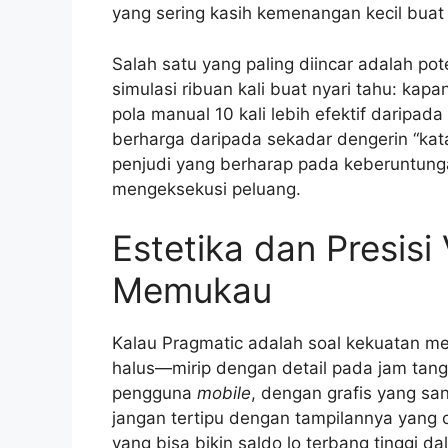
yang sering kasih kemenangan kecil buat
Salah satu yang paling diincar adalah po
simulasi ribuan kali buat nyari tahu: kap
pola manual 10 kali lebih efektif daripada
berharga daripada sekadar dengerin “kata
penjudi yang berharap pada keberuntunga
mengeksekusi peluang.
Estetika dan Presisi
Memukau
Kalau Pragmatic adalah soal kekuatan men
halus—mirip dengan detail pada jam ta
pengguna
mobile
, dengan grafis yang san
jangan tertipu dengan tampilannya yang c
yang bisa bikin saldo lo terbang tinggi d