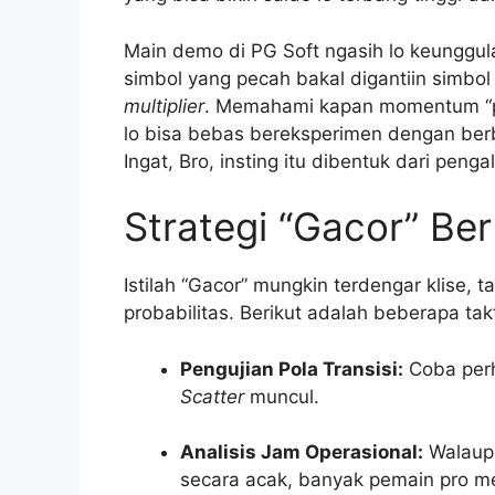
Main demo di PG Soft ngasih lo keunggu
simbol yang pecah bakal digantiin simbol
multiplier
. Memahami kapan momentum “pan
lo bisa bebas bereksperimen dengan berb
Ingat, Bro, insting itu dibentuk dari pen
Strategi “Gacor” Ber
Istilah “Gacor” mungkin terdengar klise, t
probabilitas. Berikut adalah beberapa tak
Pengujian Pola Transisi:
Coba perh
Scatter
muncul.
Analisis Jam Operasional:
Walaup
secara acak, banyak pemain pro me