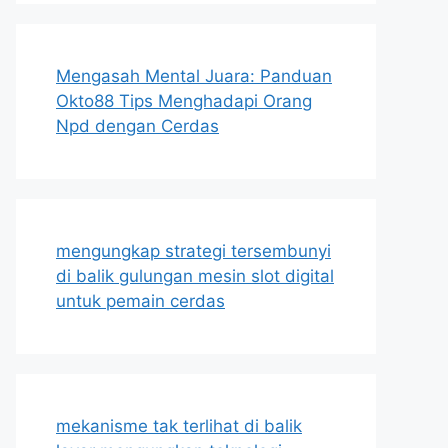
Mengasah Mental Juara: Panduan
Okto88 Tips Menghadapi Orang
Npd dengan Cerdas
mengungkap strategi tersembunyi
di balik gulungan mesin slot digital
untuk pemain cerdas
mekanisme tak terlihat di balik