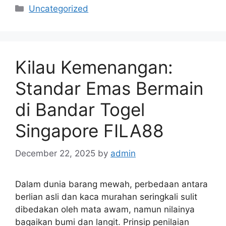
Categories
Uncategorized
Kilau Kemenangan:
Standar Emas Bermain
di Bandar Togel
Singapore FILA88
December 22, 2025
by
admin
Dalam dunia barang mewah, perbedaan antara
berlian asli dan kaca murahan seringkali sulit
dibedakan oleh mata awam, namun nilainya
bagaikan bumi dan langit. Prinsip penilaian