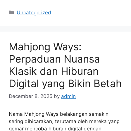
Categories
Uncategorized
Mahjong Ways:
Perpaduan Nuansa
Klasik dan Hiburan
Digital yang Bikin Betah
December 8, 2025
by
admin
Nama Mahjong Ways belakangan semakin
sering dibicarakan, terutama oleh mereka yang
gemar mencoba hiburan digital dengan