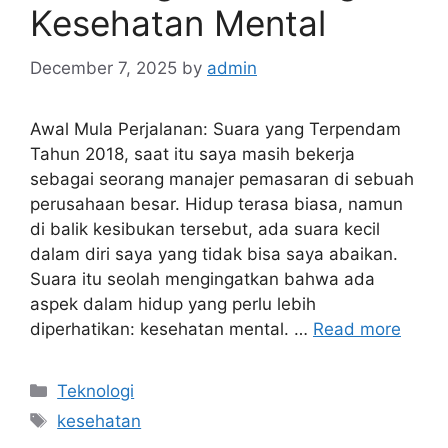
Kesehatan Mental
December 7, 2025
by
admin
Awal Mula Perjalanan: Suara yang Terpendam
Tahun 2018, saat itu saya masih bekerja
sebagai seorang manajer pemasaran di sebuah
perusahaan besar. Hidup terasa biasa, namun
di balik kesibukan tersebut, ada suara kecil
dalam diri saya yang tidak bisa saya abaikan.
Suara itu seolah mengingatkan bahwa ada
aspek dalam hidup yang perlu lebih
diperhatikan: kesehatan mental. …
Read more
Categories
Teknologi
Tags
kesehatan