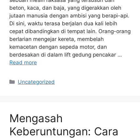
beton, kaca, dan baja, yang digerakkan oleh
jutaan manusia dengan ambisi yang berapi-api.
Di sini, waktu terasa berjalan dua kali lebih
cepat dibandingkan di tempat lain. Orang-orang
berlarian mengejar kereta, membelah
kemacetan dengan sepeda motor, dan
berdesakan di dalam lift gedung pencakar …
Read more
Categories
Uncategorized
Mengasah
Keberuntungan: Cara