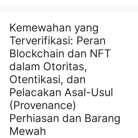
Kemewahan yang
Terverifikasi: Peran
Blockchain dan NFT
dalam Otoritas,
Otentikasi, dan
Pelacakan Asal-Usul
(Provenance)
Perhiasan dan Barang
Mewah