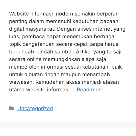
Website informasi modern semakin berperan
penting dalam memenuhi kebutuhan bacaan
digital masyarakat. Dengan akses internet yang
luas, pembaca dapat menemukan berbagai
topik pengetahuan secara cepat tanpa harus
berpindah-pindah sumber. Artikel yang tersaji
secara online memungkinkan siapa saja
memperoleh informasi sesuai kebutuhan, baik
untuk hiburan ringan maupun menambah
wawasan. Kemudahan akses menjadi alasan
utama website informasi …
Read more
Categories
Uncategorized