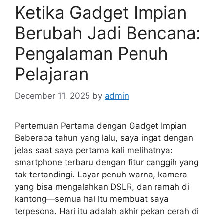
Ketika Gadget Impian
Berubah Jadi Bencana:
Pengalaman Penuh
Pelajaran
December 11, 2025
by
admin
Pertemuan Pertama dengan Gadget Impian
Beberapa tahun yang lalu, saya ingat dengan
jelas saat saya pertama kali melihatnya:
smartphone terbaru dengan fitur canggih yang
tak tertandingi. Layar penuh warna, kamera
yang bisa mengalahkan DSLR, dan ramah di
kantong—semua hal itu membuat saya
terpesona. Hari itu adalah akhir pekan cerah di