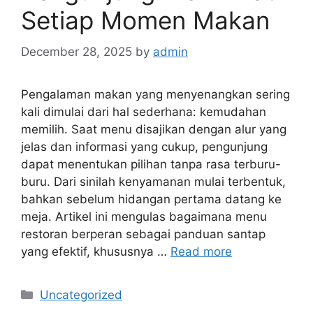
Setiap Momen Makan
December 28, 2025
by
admin
Pengalaman makan yang menyenangkan sering
kali dimulai dari hal sederhana: kemudahan
memilih. Saat menu disajikan dengan alur yang
jelas dan informasi yang cukup, pengunjung
dapat menentukan pilihan tanpa rasa terburu-
buru. Dari sinilah kenyamanan mulai terbentuk,
bahkan sebelum hidangan pertama datang ke
meja. Artikel ini mengulas bagaimana menu
restoran berperan sebagai panduan santap
yang efektif, khususnya …
Read more
Categories
Uncategorized