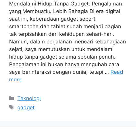
Mendalami Hidup Tanpa Gadget: Pengalaman
yang Membuatku Lebih Bahagia Di era digital
saat ini, keberadaan gadget seperti
smartphone dan tablet sudah menjadi bagian
tak terpisahkan dari kehidupan sehari-hari.
Namun, dalam perjalanan mencari kebahagiaan
sejati, saya memutuskan untuk mendalami
hidup tanpa gadget selama sebulan penuh.
Pengalaman ini bukan hanya mengubah cara
saya berinteraksi dengan dunia, tetapi …
Read
more
Categories
Teknologi
Tags
gadget