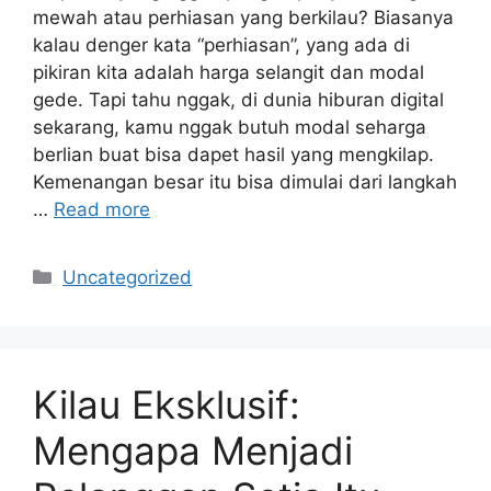
mewah atau perhiasan yang berkilau? Biasanya
kalau denger kata “perhiasan”, yang ada di
pikiran kita adalah harga selangit dan modal
gede. Tapi tahu nggak, di dunia hiburan digital
sekarang, kamu nggak butuh modal seharga
berlian buat bisa dapet hasil yang mengkilap.
Kemenangan besar itu bisa dimulai dari langkah
…
Read more
Categories
Uncategorized
Kilau Eksklusif:
Mengapa Menjadi