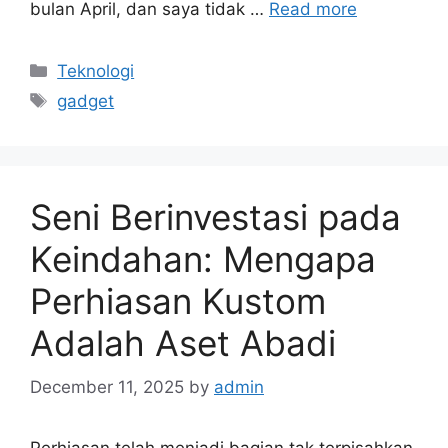
bulan April, dan saya tidak …
Read more
Categories
Teknologi
Tags
gadget
Seni Berinvestasi pada
Keindahan: Mengapa
Perhiasan Kustom
Adalah Aset Abadi
December 11, 2025
by
admin