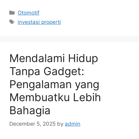
Categories
Otomotif
Tags
investasi properti
Mendalami Hidup
Tanpa Gadget:
Pengalaman yang
Membuatku Lebih
Bahagia
December 5, 2025
by
admin