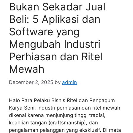
Bukan Sekadar Jual
Beli: 5 Aplikasi dan
Software yang
Mengubah Industri
Perhiasan dan Ritel
Mewah
December 2, 2025
by
admin
Halo Para Pelaku Bisnis Ritel dan Pengagum
Karya Seni, Industri perhiasan dan ritel mewah
dikenal karena menjunjung tinggi tradisi,
keahlian tangan (craftsmanship), dan
pengalaman pelanggan yang eksklusif. Di mata