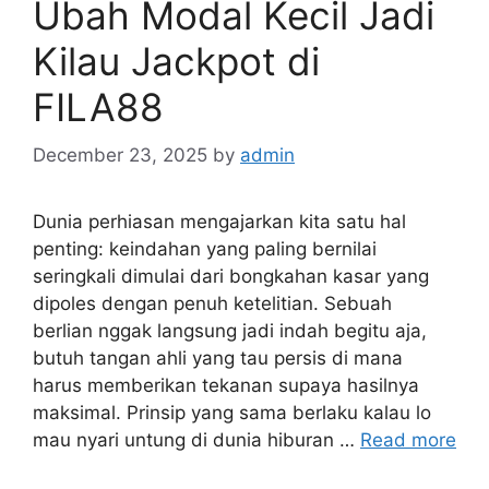
Ubah Modal Kecil Jadi
Kilau Jackpot di
FILA88
December 23, 2025
by
admin
Dunia perhiasan mengajarkan kita satu hal
penting: keindahan yang paling bernilai
seringkali dimulai dari bongkahan kasar yang
dipoles dengan penuh ketelitian. Sebuah
berlian nggak langsung jadi indah begitu aja,
butuh tangan ahli yang tau persis di mana
harus memberikan tekanan supaya hasilnya
maksimal. Prinsip yang sama berlaku kalau lo
mau nyari untung di dunia hiburan …
Read more