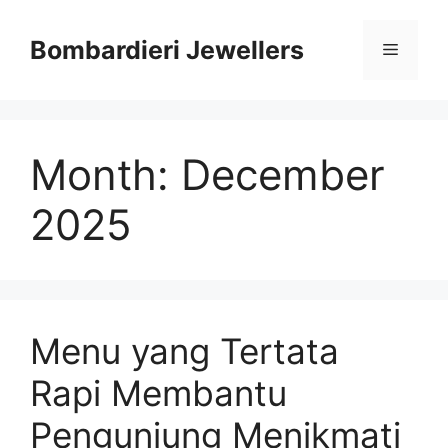
Skip
to
Bombardieri Jewellers
Menu
content
Month:
December
2025
Menu yang Tertata
Rapi Membantu
Pengunjung Menikmati