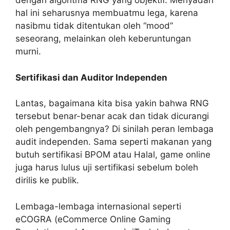
dengan algoritma RNG yang objektif. Menyadari
hal ini seharusnya membuatmu lega, karena
nasibmu tidak ditentukan oleh “mood”
seseorang, melainkan oleh keberuntungan
murni.
Sertifikasi dan Auditor Independen
Lantas, bagaimana kita bisa yakin bahwa RNG
tersebut benar-benar acak dan tidak dicurangi
oleh pengembangnya? Di sinilah peran lembaga
audit independen. Sama seperti makanan yang
butuh sertifikasi BPOM atau Halal, game online
juga harus lulus uji sertifikasi sebelum boleh
dirilis ke publik.
Lembaga-lembaga internasional seperti
eCOGRA (eCommerce Online Gaming