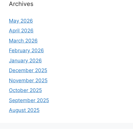
Archives
May 2026
April 2026
March 2026
February 2026
January 2026
December 2025
November 2025
October 2025
September 2025
August 2025