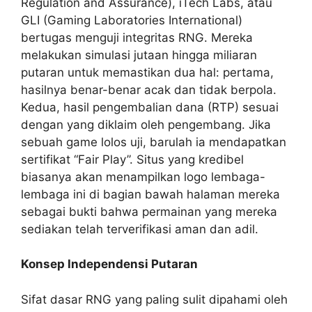
Regulation and Assurance), iTech Labs, atau
GLI (Gaming Laboratories International)
bertugas menguji integritas RNG. Mereka
melakukan simulasi jutaan hingga miliaran
putaran untuk memastikan dua hal: pertama,
hasilnya benar-benar acak dan tidak berpola.
Kedua, hasil pengembalian dana (RTP) sesuai
dengan yang diklaim oleh pengembang. Jika
sebuah game lolos uji, barulah ia mendapatkan
sertifikat “Fair Play”. Situs yang kredibel
biasanya akan menampilkan logo lembaga-
lembaga ini di bagian bawah halaman mereka
sebagai bukti bahwa permainan yang mereka
sediakan telah terverifikasi aman dan adil.
Konsep Independensi Putaran
Sifat dasar RNG yang paling sulit dipahami oleh