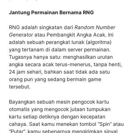
Jantung Permainan Bernama RNG
RNG adalah singkatan dari
Random Number
Generator
atau Pembangkit Angka Acak. Ini
adalah sebuah perangkat lunak (algoritma)
yang tertanam di dalam server permainan.
Tugasnya hanya satu: menghasilkan urutan
angka secara acak terus-menerus, tanpa henti,
24 jam sehari, bahkan saat tidak ada satu
orang pun yang sedang bermain game
tersebut.
Bayangkan sebuah mesin pengocok kartu
otomatis yang mengocok jutaan tumpukan
kartu setiap detiknya dengan kecepatan
cahaya. Saat kamu menekan tombol “Spin” atau
“Putar”, kamu sebenarnya mengirimkan sinyal