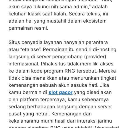
akun saya dikunci nih sama admin,” adalah
keluhan klasik saat kalah. Secara teknis, ini
adalah hal yang mustahil dalam ekosistem
permainan resmi.
Situs penyedia layanan hanyalah perantara
atau “etalase”. Permainan itu sendiri di-hosting
langsung di server pengembang (provider)
internasional. Pihak situs tidak memiliki akses
ke dalam kode program RNG tersebut. Mereka
tidak bisa menaikkan atau menurunkan tingkat
kemenangan sebuah akun sesuka hati. Jika
kamu bermain di
slot gacor
yang disediakan
oleh platform terpercaya, kamu sebenarnya
sedang berhadapan langsung dengan server
pusat yang netral. Kemenangan dan
kekalahanmu murni hasil dari interaksi jarimu