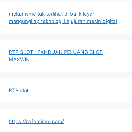
mekanisme tak terlihat di balik layar
mengungkap teknologi kejujuran mesin digital
RTP SLOT : PANDUAN PELUANG SLOT
MAXWIN
RTP slot
https://cafeminee.com/