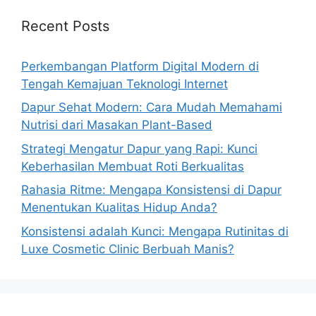
Recent Posts
Perkembangan Platform Digital Modern di
Tengah Kemajuan Teknologi Internet
Dapur Sehat Modern: Cara Mudah Memahami
Nutrisi dari Masakan Plant-Based
Strategi Mengatur Dapur yang Rapi: Kunci
Keberhasilan Membuat Roti Berkualitas
Rahasia Ritme: Mengapa Konsistensi di Dapur
Menentukan Kualitas Hidup Anda?
Konsistensi adalah Kunci: Mengapa Rutinitas di
Luxe Cosmetic Clinic Berbuah Manis?