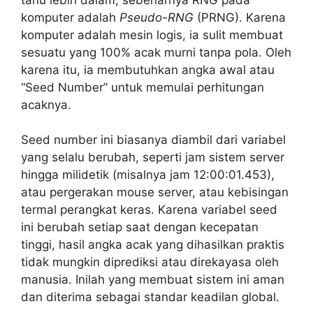
komputer adalah
Pseudo-RNG
(PRNG). Karena
komputer adalah mesin logis, ia sulit membuat
sesuatu yang 100% acak murni tanpa pola. Oleh
karena itu, ia membutuhkan angka awal atau
“Seed Number” untuk memulai perhitungan
acaknya.
Seed number ini biasanya diambil dari variabel
yang selalu berubah, seperti jam sistem server
hingga milidetik (misalnya jam 12:00:01.453),
atau pergerakan mouse server, atau kebisingan
termal perangkat keras. Karena variabel seed
ini berubah setiap saat dengan kecepatan
tinggi, hasil angka acak yang dihasilkan praktis
tidak mungkin diprediksi atau direkayasa oleh
manusia. Inilah yang membuat sistem ini aman
dan diterima sebagai standar keadilan global.