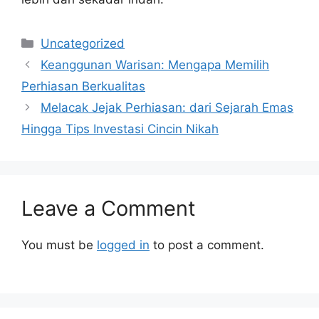
Categories
Uncategorized
Keanggunan Warisan: Mengapa Memilih
Perhiasan Berkualitas
Melacak Jejak Perhiasan: dari Sejarah Emas
Hingga Tips Investasi Cincin Nikah
Leave a Comment
You must be
logged in
to post a comment.