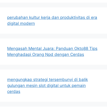
perubahan kultur kerja dan produktivitas di era
digital modern
Mengasah Mental Juara: Panduan Okto88 Tips
Menghadapi Orang Npd dengan Cerdas
mengungkap strategi tersembunyi di balik
gulungan mesin slot digital untuk pemain
cerdas