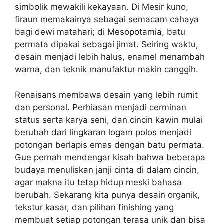
simbolik mewakili kekayaan. Di Mesir kuno,
firaun memakainya sebagai semacam cahaya
bagi dewi matahari; di Mesopotamia, batu
permata dipakai sebagai jimat. Seiring waktu,
desain menjadi lebih halus, enamel menambah
warna, dan teknik manufaktur makin canggih.
Renaisans membawa desain yang lebih rumit
dan personal. Perhiasan menjadi cerminan
status serta karya seni, dan cincin kawin mulai
berubah dari lingkaran logam polos menjadi
potongan berlapis emas dengan batu permata.
Gue pernah mendengar kisah bahwa beberapa
budaya menuliskan janji cinta di dalam cincin,
agar makna itu tetap hidup meski bahasa
berubah. Sekarang kita punya desain organik,
tekstur kasar, dan pilihan finishing yang
membuat setiap potongan terasa unik dan bisa