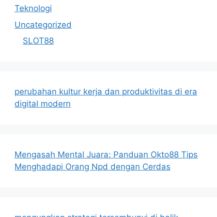
Teknologi
Uncategorized
SLOT88
perubahan kultur kerja dan produktivitas di era
digital modern
Mengasah Mental Juara: Panduan Okto88 Tips
Menghadapi Orang Npd dengan Cerdas