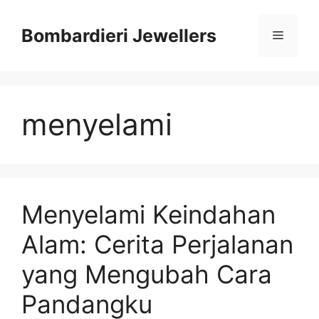
Skip
to
Bombardieri Jewellers
Menu
content
menyelami
Menyelami Keindahan
Alam: Cerita Perjalanan
yang Mengubah Cara
Pandangku