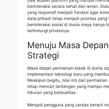
baik adalah platform yang mampu memfas
berinteraksi secara sehat dan aman. Duk
yang responsif menjadi fondasi agar kom
data pribadi tetap menjadi prioritas yan
berinteraksi sosial di dunia maya hanya b
terlindungi privasinya.
Menuju Masa Depan 
Strategi
Masa depan permainan klasik di dunia di
implementasi teknologi baru yang membu
Meskipun begitu, nilai inti dari permaina
tetap mencari tantangan yang mampu me
hiburan yang berkualitas.
Menjadi pengguna yang cerdas berarti m