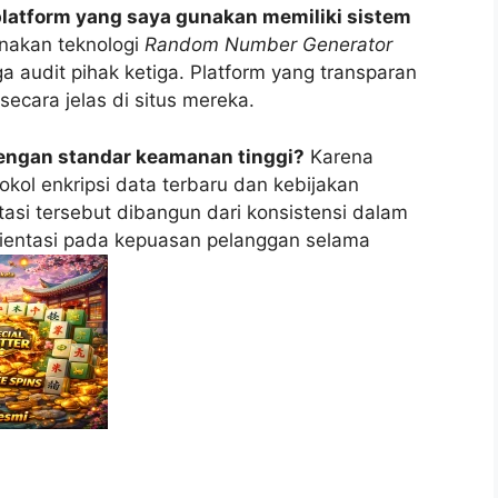
latform yang saya gunakan memiliki sistem
nakan teknologi
Random Number Generator
ga audit pihak ketiga. Platform yang transparan
ecara jelas di situs mereka.
dengan standar keamanan tinggi?
Karena
kol enkripsi data terbaru dan kebijakan
asi tersebut dibangun dari konsistensi dalam
rientasi pada kepuasan pelanggan selama