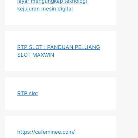
layar mengungkap teknologi
kejujuran mesin digital
RTP SLOT : PANDUAN PELUANG
SLOT MAXWIN
RTP slot
https://cafeminee.com/