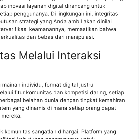
iap inovasi layanan digital dirancang untuk
iap penggunanya. Di lingkungan ini, integritas
tusan strategi yang Anda ambil akan dinilai
h terverifikasi keamanannya, memastikan bahwa
erkualitas dan bebas dari manipulasi.
s Melalui Interaksi
mainan individu, format digital justru
lalui fitur komunitas dan kompetisi daring, setiap
berbagai belahan dunia dengan tingkat kemahiran
stem yang dinamis di mana setiap orang dapat
 mereka.
k komunitas sangatlah dihargai. Platform yang