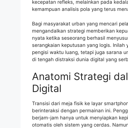
kecepatan refleks, melainkan pada kedal
kemampuan analisis pola yang terus menan
Bagi masyarakat urban yang mencari pelar
mengandalkan strategi memberikan kepu
nyata ketika seseorang berhasil menyusu
serangkaian keputusan yang logis. Inila
pengisi waktu luang, tetapi juga sarana 
di tengah distraksi dunia digital yang ser
Anatomi Strategi d
Digital
Transisi dari meja fisik ke layar smartp
berinteraksi dengan permainan ini. Pengg
berjam-jam hanya untuk menyiapkan kepi
otomatis oleh sistem yang cerdas. Namun