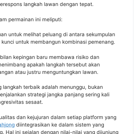
respons langkah lawan dengan tepat.
am permainan ini meliputi:
 untuk melihat peluang di antara sekumpulan
h kunci untuk membangun kombinasi pemenang.
ilan kepingan baru membawa risiko dan
enimbang apakah langkah tersebut akan
gan atau justru menguntungkan lawan.
 langkah terbaik adalah menunggu, bukan
njalankan strategi jangka panjang sering kali
gresivitas sesaat.
litas dan kejujuran dalam setiap platform yang
hjong
diintegrasikan ke dalam sistem yang
 Hal ini sejalan dengan nilai-nilai yang dijunjung