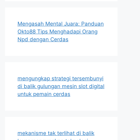
Mengasah Mental Juara: Panduan
Okto88 Tips Menghadapi Orang
Npd dengan Cerdas
mengungkap strategi tersembunyi
di balik gulungan mesin slot digital
untuk pemain cerdas
mekanisme tak terlihat di balik