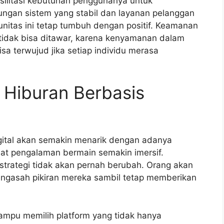
ilitasi kebutuhan penggunanya untuk
ungan sistem yang stabil dan layanan pelanggan
unitas ini tetap tumbuh dengan positif. Keamanan
g tidak bisa ditawar, karena kenyamanan dalam
isa terwujud jika setiap individu merasa
Hiburan Berbasis
gital akan semakin menarik dengan adanya
at pengalaman bermain semakin imersif.
n strategi tidak akan pernah berubah. Orang akan
ngasah pikiran mereka sambil tetap memberikan
ampu memilih platform yang tidak hanya