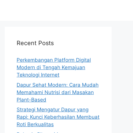
Recent Posts
Perkembangan Platform Digital
Modern di Tengah Kemajuan
Teknologi Internet
Dapur Sehat Modern: Cara Mudah
Memahami Nutrisi dari Masakan
Plant-Based
Strategi Mengatur Dapur yang
Rapi: Kunci Keberhasilan Membuat
Roti Berkualitas